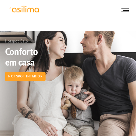
Hotspot Galp
Conforto
em casa
HOTSPOT INTERIOR