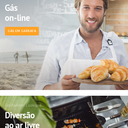
Gás
on-line
GÁS EM GARRAFA
Grelhadores Cookspot
Diversão
ao ar livre