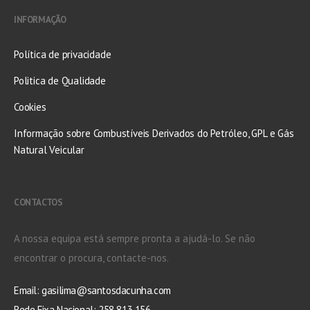
INFORMAÇÃO
Política de privacidade
Politica de Qualidade
Cookies
Informação sobre Combustíveis Derivados do Petróleo, GPL e Gás
Natural Veicular
CONTACTOS
A nossa equipa está sempre pronta a ajudá-lo. Se não
encontrar o procura, contacte-nos.
Email:
gasilima@santosdacunha.com
Rede Fixa Nacional: 258 813 156