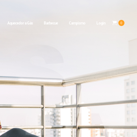
Aquecedor a Gás
Barbecue
Campismo
Login
0