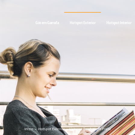
Gás em Garrafa
Hotspot Exterior
Hotspot Interior
Início
Hotspot Exterior
Hotspot Day&Night Preto