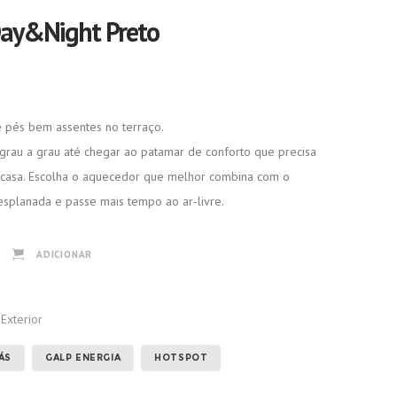
Day&Night Preto
e pés bem assentes no terraço.
 grau a grau até chegar ao patamar de conforto que precisa
a casa. Escolha o aquecedor que melhor combina com o
 esplanada e passe mais tempo ao ar-livre.
ADICIONAR
Exterior
Etiquetas:
,
,
ÁS
GALP ENERGIA
HOTSPOT