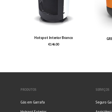
ADICIONAR
Hotspot Interior Branco
GR
€
146.00
PRODUTOS
SERVIÇOS
Gás em Garrafa
Seguro Ga
Hotspot Exterior
Assistênci