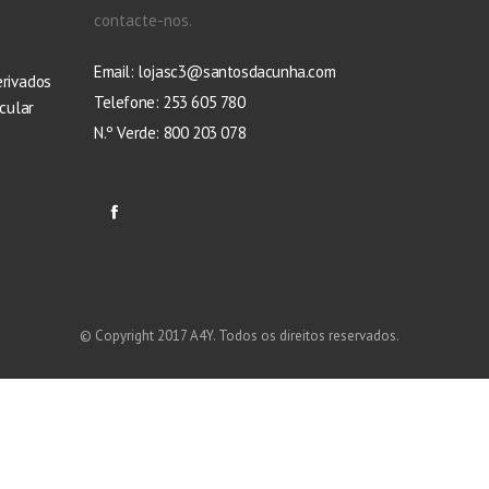
contacte-nos.
Email:
lojasc3@santosdacunha.com
erivados
Telefone: 253 605 780
cular
N.º Verde: 800 203 078
© Copyright 2017 A4Y. Todos os direitos reservados.