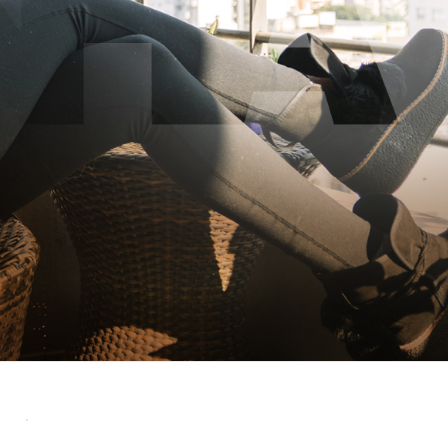
rior
Hotspot Day&Night Preto