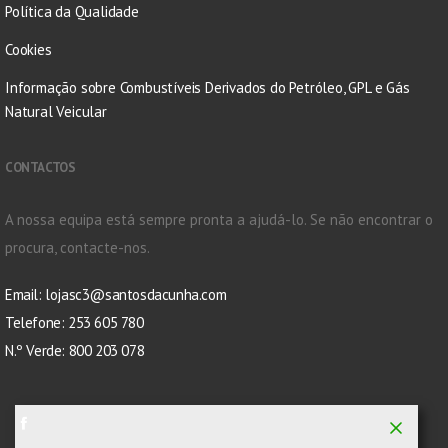
Política da Qualidade
Cookies
Informação sobre Combustíveis Derivados do Petróleo, GPL e Gás
Natural Veicular
CONTACTOS
A nossa equipa está sempre pronta a ajudá-lo. Se não encontrar o
procura, contacte-nos.
Email:
lojasc3@santosdacunha.com
Telefone: 253 605 780
N.º Verde: 800 203 078