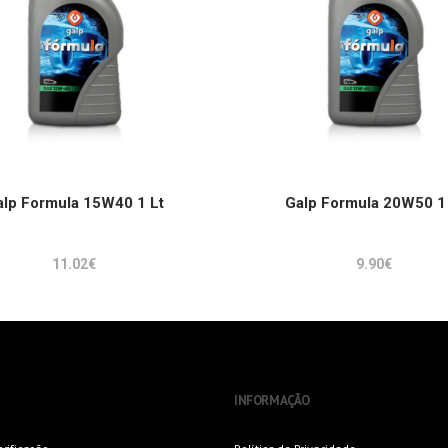
ADICIONAR
ADICIONAR
alp Formula 15W40 1 Lt
Galp Formula 20W50 1 
11.02
€
9.90
€
INFORMAÇÃO