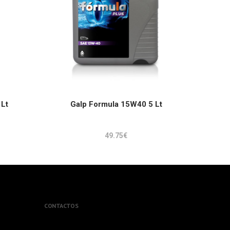
ADICIONAR
Lt
Galp Formula 15W40 5 Lt
49.75
€
CONTACTOS