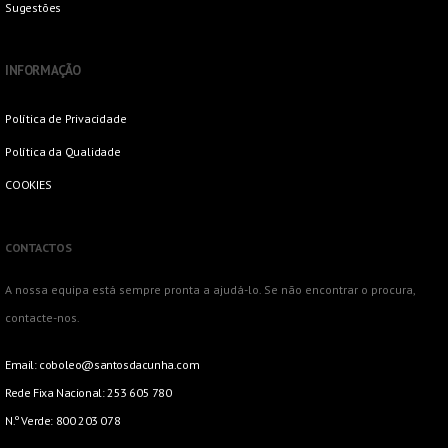
Sugestões
INFORMAÇÃO
Política de Privacidade
Política da Qualidade
COOKIES
CONTACTOS
A nossa equipa está sempre pronta a ajudá-lo. Se não encontrar o procura,
contacte-nos.
Email:
coboleo@santosdacunha.com
Rede Fixa Nacional: 253 605 780
N.º Verde: 800 203 078