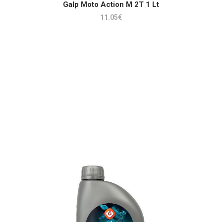
ADICIONAR
Galp Moto Action M 2T 1 Lt
11.05
€