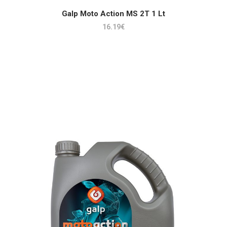
ADICIONAR
Galp Moto Action MS 2T 1 Lt
16.19
€