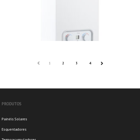
PREV
1
2
3
4
NEXT
PRODUTOS
Painéis Solares
Esquentadores
Termoacumuladores