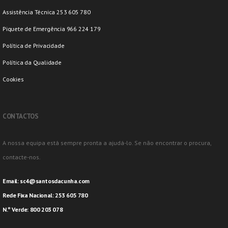
Assistência Técnica 253 605 780
Piquete de Emergência 966 224 179
Política de Privacidade
Política da Qualidade
Cookies
CONTACTOS
A nossa equipa está sempre pronta a ajudá-lo. Se não encontrar o procura,
contacte-nos.
Email:
sc4@santosdacunha.com
Rede Fixa Nacional: 253 605 780
N.º Verde: 800 203 078