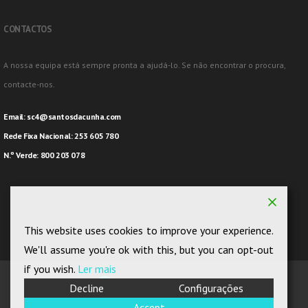
CONTACTOS
A nossa equipa está sempre pronta a ajudá-lo. Se não encontrar o procura,
contacte-nos.
Email:
sc4@santosdacunha.com
Rede Fixa Nacional: 253 605 780
N.º Verde: 800 203 078
This website uses cookies to improve your experience.
We'll assume you're ok with this, but you can opt-out
if you wish.
Ler mais
Decline
Configurações
Accept