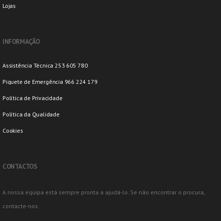
Lojas
INFORMAÇÃO
Assistência Técnica 253 605 780
Piquete de Emergência 966 224 179
Política de Privacidade
Política da Qualidade
Cookies
CONTACTOS
A nossa equipa está sempre pronta a ajudá-lo. Se não encontrar o procura,
contacte-nos.