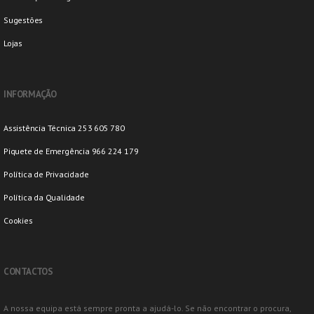
Sugestões
Lojas
INFORMAÇÃO
Assistência Técnica 253 605 780
Piquete de Emergência 966 224 179
Política de Privacidade
Política da Qualidade
Cookies
CONTACTOS
A nossa equipa está sempre pronta a ajudá-lo. Se não encontrar o procura,