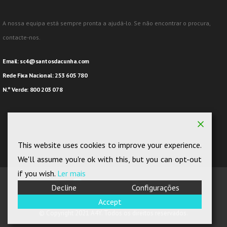
A nossa equipa está sempre pronta a ajudá-lo. Se não encontrar o procura,
contacte-nos.
Email:
sc4@santosdacunha.com
Rede Fixa Nacional: 253 605 780
N.º Verde: 800 203 078
This website uses cookies to improve your experience.
We'll assume you're ok with this, but you can opt-out
if you wish.
Ler mais
Decline
Configurações
Accept
© Copyright 2021 A4Y. Todos os direitos reservados.