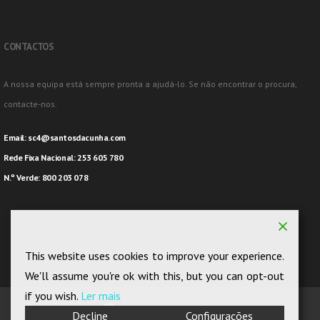
CONTACTOS
A nossa equipa está sempre pronta a ajudá-lo. Se não encontrar o procura,
contacte-nos.
Email:
sc4@santosdacunha.com
Rede Fixa Nacional: 253 605 780
N.º Verde: 800 203 078
This website uses cookies to improve your experience.
We'll assume you're ok with this, but you can opt-out
if you wish.
Ler mais
Decline
Configurações